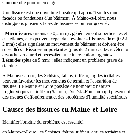
Comprendre pour mieux agir
Une
fissure
est une ouverture linéaire qui apparaît sur les murs,
façades ou fondations d'un bâtiment. À Maine-et-Loire, nous
distinguons plusieurs types de fissures selon leur gravité :
-
Microfissures
(moins de 0,2 mm) : généralement superficielles et
esthétiques, elles peuvent cependant évoluer -
Fissures fines
(0,2 à
2 mm) : elles signalent un mouvement du bâtiment et doivent être
surveillées -
Fissures importantes
(plus de 2 mm) : elles révèlent un
désordre structurel et nécessitent une intervention urgente -
Lézardes
(plus de 5 mm) : elles indiquent un problème grave de
stabilité
À Maine-et-Loire, les Schistes, faluns, tuffeau, argiles tertiaires
peuvent favoriser les mouvements de terrain et l'apparition de
fissures. Le Maine-et-Loire possède de nombreux habitats
troglodytiques en tuffeau (Saumur, Doué-la-Fontaine) qui présentent
des risques d'effondrement et des problèmes d'humidité spécifiques.
Causes des fissures en Maine-et-Loire
Identifier l'origine du problème est essentiel
en Maine-et-Loire, les Schistes, faluns, tuffeau, argiles tertiaires et